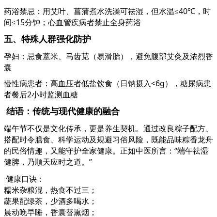
药浴禁忌：用艾叶、菖蒲煮水洗澡可祛湿，但水温
≤40℃，时
间≤15分钟；心血管疾病者禁止全身药浴
五、特殊人群强化防护
孕妇：忌食薏米、马齿苋（易滑胎），避免腹部艾灸及浓烈香
囊
慢性病患者：高血压者低盐饮食（日钠摄入
<6g），糖尿病患
者餐后2小时监测血糖
结语：传统与现代健康的融合
端午节不仅是文化传承，更是养生契机。通过改良粽子配方、
搭配时令膳食、科学运动及规避习俗风险，既能品味粽香龙舟
的民俗情趣，又能守护全家健康。正如中医所言：
“端午祛湿
健脾，乃顺天应时之道。”
健康口诀：
糯米杂粮混，热食不过三；
蔬果配绿茶，少酒多喝水；
晨动晚早睡，香囊替熏烟；