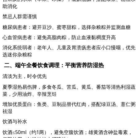
助消化
禁忌人群需谨慎
糖尿病患者：避开豆沙、蜜枣甜粽，选择杂粮粽并监测血糖
心血管病患者：避免高脂肉粽，防止血液黏稠度升高
消化系统弱者：老年人、儿童及胃溃疡患者应小口慢咽，优先
选迷你杂粮粽
二、端午全餐饮食调理：平衡营养防湿热
清淡为主，时令优先
夏季湿热易伤脾，多食冬瓜、苦瓜、黄瓜、番茄等清热利湿蔬
菜，少用油炸、辛辣烹饪
增加优质蛋白：鱼类、豆制品替代红肉，搭配绿豆汤、薏仁粥
祛湿
饮酒与补水
饮酒
≤50ml（约1两），避免空腹饮酒；雄黄酒含砷盐毒素，