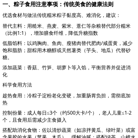
一、粽子食用注意事项：传统美食的健康法则
优选食材与做法传统糯米粽子黏度高、难消化，建议：
替代主料：用糙米、燕麦、紫米、薏仁等杂粮替代部分糯米
（比例
1:1），增加膳食纤维，降低升糖指数
低脂馅料：以鸡胸肉、鱼肉、瘦猪肉替代肥肉
/咸蛋黄，减少
饱和脂肪；甜粽用木糖醇或天然薯类（芋头、地瓜）代替砂
糖。
添加蔬菜：香菇、竹笋、胡萝卜等入馅，平衡营养并促进消
化
科学食用方法
趁热食用：冷粽子淀粉老化变硬，加重肠胃负担，需彻底加
热
控制份量：成人每日
≤3个（约500大卡/个），老人儿童≤1-2
个，且食用后需减少主食摄入
搭配助消化食物：佐以清炒蔬菜（如凉拌黄瓜、绿叶菜）或富
含果胶的水果（苹果、木瓜），缓解油腻；搭配绿茶、山楂水