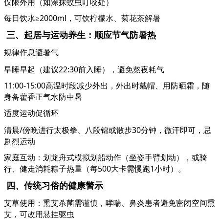
仅限外用（如涂抹蚊虫叮咬处）
每日饮水
≥2000ml，可饮柠檬水、菊花茶解暑
三、起居与运动养生：顺应节气防暑热
规律作息避暑气
早睡早起（建议
22:30前入睡），避免熬夜耗气
11:00-15:00高温时段减少外出，外出时戴帽、用防晒霜，随
身备藿香正气水防中暑
适度运动促循环
清晨
/傍晚进行太极拳、八段锦或散步30分钟，微汗即可，忌
剧烈运动
家庭互动：划龙舟式模拟划船动作（坐姿手臂划动），或骑
行、健走消耗粽子热量（每
500大卡需慢跑1小时）。
四、传统习俗的健康警示
艾草使用：熏艾杀菌需谨慎，哮喘、鼻炎患者避免密闭空间熏
艾，可改用悬挂驱虫