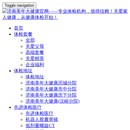
Toggle navigation
首页
体检套餐
全部
关爱父母
高端套餐
关爱精英
企业福利
体检地址
体检地址
济南美年大健康历城分院
济南美年大健康市中分院
济南美年大健康历下分院
济南美年大健康(汉峪分院)
先进体检医疗
先进体检医疗
机器人胶囊胃镜
低剂量螺旋CT