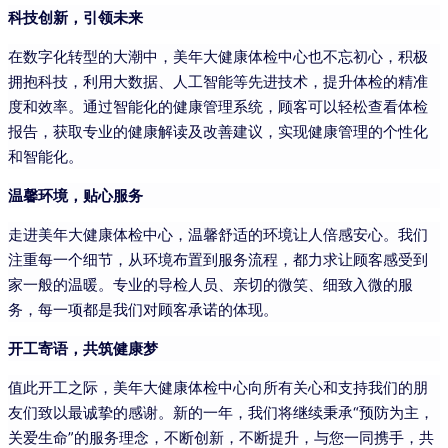
科技创新，引领未来
在数字化转型的大潮中，美年大健康体检中心也不忘初心，积极
拥抱科技，利用大数据、人工智能等先进技术，提升体检的精准
度和效率。通过智能化的健康管理系统，顾客可以轻松查看体检
报告，获取专业的健康解读及改善建议，实现健康管理的个性化
和智能化。
温馨环境，贴心服务
走进美年大健康体检中心，温馨舒适的环境让人倍感安心。我们
注重每一个细节，从环境布置到服务流程，都力求让顾客感受到
家一般的温暖。专业的导检人员、亲切的微笑、细致入微的服
务，每一项都是我们对顾客承诺的体现。
开工寄语，共筑健康梦
值此开工之际，美年大健康体检中心向所有关心和支持我们的朋
友们致以最诚挚的感谢。新的一年，我们将继续秉承“预防为主，
关爱生命”的服务理念，不断创新，不断提升，与您一同携手，共