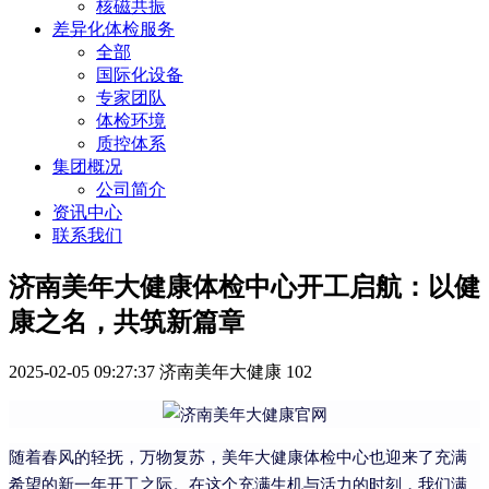
核磁共振
差异化体检服务
全部
国际化设备
专家团队
体检环境
质控体系
集团概况
公司简介
资讯中心
联系我们
济南美年大健康体检中心开工启航：以健
康之名，共筑新篇章
2025-02-05 09:27:37
济南美年大健康
102
随着春风的轻抚，万物复苏，美年大健康体检中心也迎来了充满
希望的新一年开工之际。在这个充满生机与活力的时刻，我们满